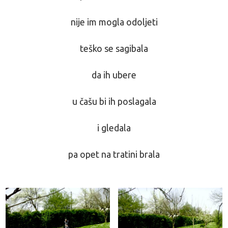
nije im mogla odoljeti
teško se sagibala
da ih ubere
u čašu bi ih poslagala
i gledala
pa opet na tratini brala