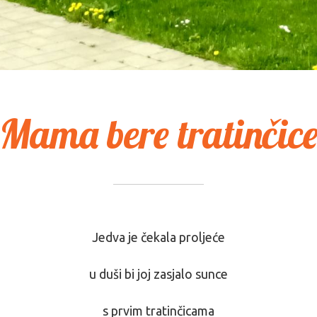
Mama bere tratinčic
Jedva je čekala proljeće
u duši bi joj zasjalo sunce
s prvim tratinčicama