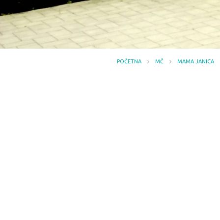
POČETNA
MČ
MAMA JANICA